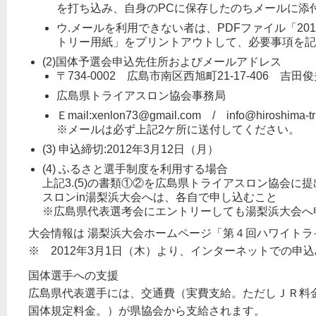
を打ち込み、自身のPCに保存したのちメールに添
ウ.メールを利用できない者は、PDFファイル「20
トリー用紙」をプリントアウトして、必要事項を記
(2)国体予選会申込先住所およびメールアドレス
〒734-0002 広島市南区西旭町21-17-406 吉田
広島県トライアスロン協会事務局
Ｅmail:xenlon73@gmail.com / info@hiroshima-tri
※メールは必ず上記2ケ所に送付してください。
(3) 申込締切:2012年3月12日（月）
(4) ふるさと選手制度を利用する場合
上記3.(5)の書類①②を広島県トライアスロン協会に
スロンin湯梨浜大会へは、各自で申し込むこと
※広島県代表選考会にエントリーしても湯梨浜大会へ
大会情報は 湯梨浜大会ホームページ「第４回ハワイトラ
※ 2012年3月1日（木）より、インターネットでの申
国体選手への支援
広島県代表選手には、交通費（実費支給。ただしＪＲ料
国体規定料金。）が県協会から支給されます。