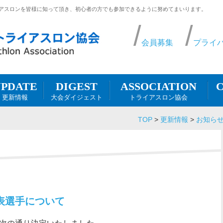
アスロンを皆様に知って頂き、初心者の方でも参加できるように努めてまいります。
会員募集
プライ
DIGEST
UPDATE
ASSOCIATION
C
大会ダイジェスト
更新情報
トライアスロン協会
TOP
>
更新情報
>
お知ら
表選手について