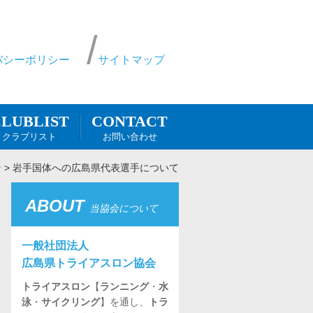
バシーポリシー
サイトマップ
CONTACT
LUBLIST
お問い合わせ
クラブリスト
せ
>
岩手国体への広島県代表選手について
ABOUT
当協会について
一般社団法人
広島県トライアスロン協会
トライアスロン
【
ランニング
・
水
泳
・
サイクリング
】を通し、
トラ