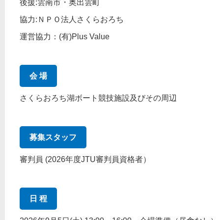
後援:雲南市・奥出雲町
協力:ＮＰＯ法人さくらおろち
運営協力：(有)Plus Value
会 場
さくらおろち湖ボート競技施設及びその周辺
募集スタッフ
審判員 (2026年度JTU審判員資格者）
日 程