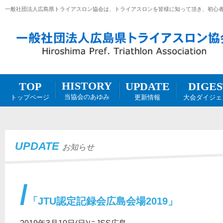
一般社団法人広島県トライアスロン協会は、トライアスロンを皆様に知って頂き、初心
HISTORY
DIGES
UPDATE
TOP
当協会のあゆみ
大会ダイジェ
更新情報
トップページ
UPDATE
お知らせ
「JTU認定記録会広島会場2019」