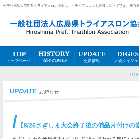
一般社団法人広島県トライアスロン協会は、トライアスロンを皆様に知って頂き、初心
HISTORY
DIGES
UPDATE
TOP
当協会のあゆみ
大会ダイジェ
更新情報
トップページ
TOP
UPDATE
お知らせ
【8/26さぎしま大会終了後の備品片付けの