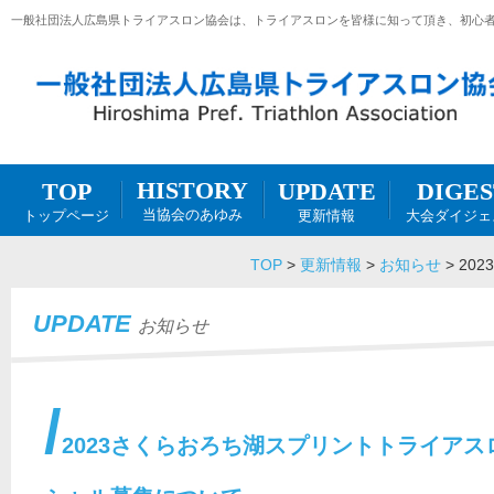
一般社団法人広島県トライアスロン協会は、トライアスロンを皆様に知って頂き、初心
HISTORY
DIGES
UPDATE
TOP
当協会のあゆみ
大会ダイジェ
更新情報
トップページ
TOP
>
更新情報
>
お知らせ
>
20
UPDATE
お知らせ
2023さくらおろち湖スプリントトライアス