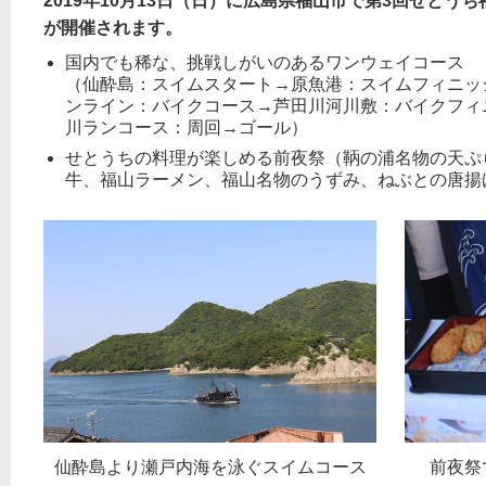
2019年10月13日（日）に広島県福山市で第3回せとう
が開催されます。
国内でも稀な、挑戦しがいのあるワンウェイコース
（仙酔島：スイムスタート→原魚港：スイムフィニッ
ンライン：バイクコース→芦田川河川敷：バイクフィ
川ランコース：周回→ゴール）
せとうちの料理が楽しめる前夜祭（鞆の浦名物の天ぷ
牛、福山ラーメン、福山名物のうずみ、ねぶとの唐揚
仙酔島より瀬戸内海を泳ぐスイムコース
前夜祭