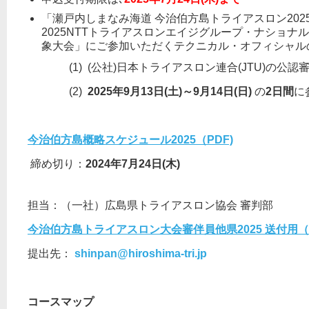
「瀬戸内しまなみ海道 今治伯方島トライアスロン202
2025NTTトライアスロンエイジグループ・ナショ
象大会」にご参加いただくテクニカル・オフィシャル
(1) (公社)日本トライアスロン連合(JTU)の公認
(2)
2025
年9月13日(土)～9月14日(日)
の
2日間
に
今治伯方島
概略スケジュール2025
（PDF)
締め切り：
2024年7月24日(木)
担当：（一社）広島県トライアスロン協会 審判部
今治伯方島トライアスロン大会審伴員他県2025 送付用（E
提出先：
shinpan@hiroshima-tri.jp
コースマップ