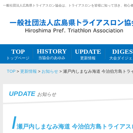
一般社団法人広島県トライアスロン協会は、トライアスロンを皆様に知って頂き、初心
HISTORY
DIGES
UPDATE
TOP
当協会のあゆみ
大会ダイジェ
更新情報
トップページ
TOP
>
更新情報
>
お知らせ
>
瀬戸内しまなみ海道 今治伯方島トライ
UPDATE
お知らせ
瀬戸内しまなみ海道 今治伯方島トライアスロン2