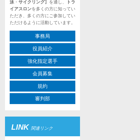
泳
・
サイクリング
】を通し、
トラ
イアスロン
を多くの方に知ってい
ただき、多くの方にご参加してい
ただけるように活動しています。
事務局
役員紹介
強化指定選手
会員募集
規約
審判部
LINK
関連リンク