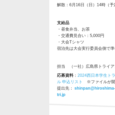
解散：6月16日（日）14時（予
支給品
・昼食弁当、お茶
・交通費見合い：5,000円
・大会Tシャツ
宿泊先は大会実行委員会側で準
担当 （一社）広島県トライ
応募資料
：
2024西日本学生
ル 申込リスト
※ファイルが開
提出先：
shinpan@hiroshima
tri.jp