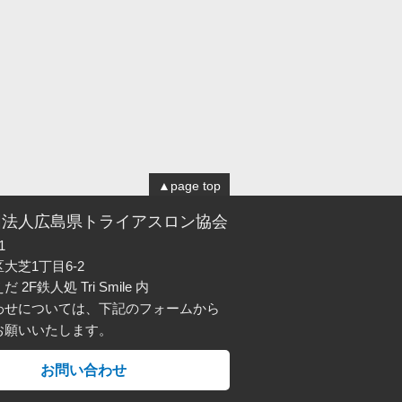
▲
page top
団法人広島県トライアスロン協会
1
大芝1丁目6-2
2F鉄人処 Tri Smile 内
わせについては、下記のフォームから
お願いいたします。
お問い合わせ