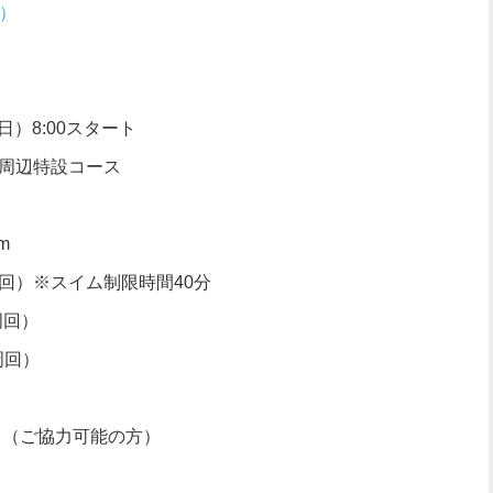
）
日）8:00スタート
周辺特設コース
Km
×3周回）※スイム制限時間40分
８周回）
３周回）
～（ご協力可能の方）