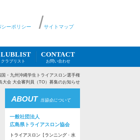
バシーポリシー
サイトマップ
CONTACT
LUBLIST
お問い合わせ
クラブリスト
国四国・九州沖縄学生トライアスロン選手権
島大会 大会審判員（TO）募集のお知らせ
ABOUT
当協会について
一般社団法人
広島県トライアスロン協会
トライアスロン
【
ランニング
・
水