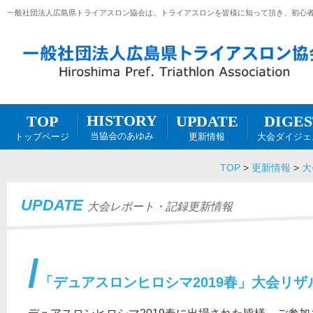
一般社団法人広島県トライアスロン協会は、トライアスロンを皆様に知って頂き、初心
HISTORY
DIGES
UPDATE
TOP
当協会のあゆみ
大会ダイジェ
更新情報
トップページ
TOP
>
更新情報
>
大
UPDATE
大会レポート・記録更新情報
「デュアスロンヒロシマ2019春」大会リザ