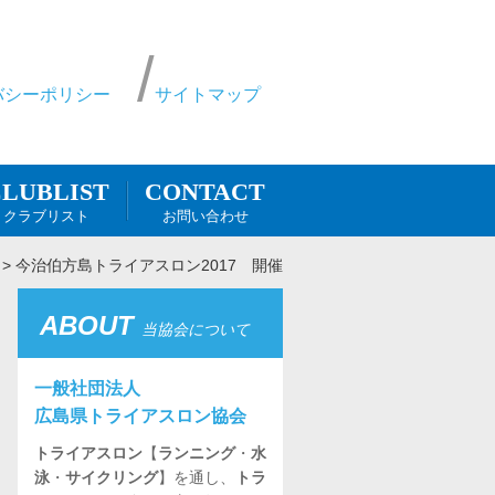
バシーポリシー
サイトマップ
CONTACT
LUBLIST
お問い合わせ
クラブリスト
>
今治伯方島トライアスロン2017 開催
ABOUT
当協会について
一般社団法人
広島県トライアスロン協会
トライアスロン
【
ランニング
・
水
泳
・
サイクリング
】を通し、
トラ