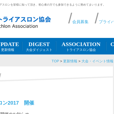
アスロンを皆様に知って頂き、初心者の方でも参加できるように努めてまいります。
会員募集
プライ
DIGEST
UPDATE
ASSOCIATION
C
大会ダイジェスト
更新情報
トライアスロン協会
TOP
>
更新情報
>
大会・イベント情報
報
ン2017 開催