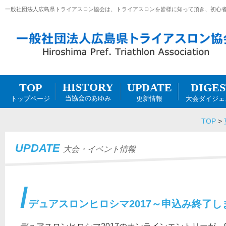
一般社団法人広島県トライアスロン協会は、トライアスロンを皆様に知って頂き、初心
HISTORY
DIGES
UPDATE
TOP
当協会のあゆみ
大会ダイジェ
更新情報
トップページ
TOP
>
UPDATE
大会・イベント情報
デュアスロンヒロシマ2017～申込み終了し