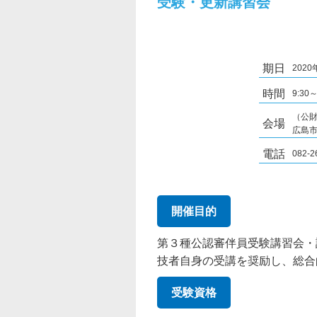
受験・更新講習会
期日
202
時間
9:30～
（公財
会場
広島市
電話
082-2
開催目的
第３種公認審伴員受験講習会・
技者自身の受講を奨励し、総合
受験資格