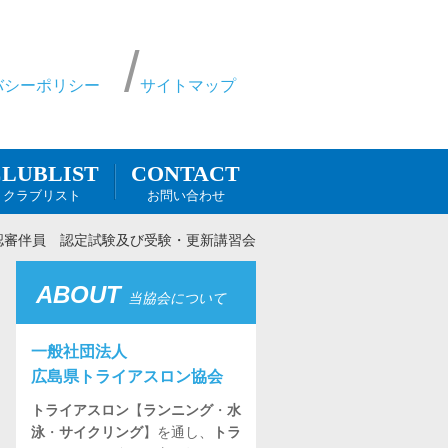
バシーポリシー
サイトマップ
CONTACT
LUBLIST
お問い合わせ
クラブリスト
認審伴員 認定試験及び受験・更新講習会
ABOUT
当協会について
一般社団法人
広島県トライアスロン協会
トライアスロン
【
ランニング
・
水
泳
・
サイクリング
】を通し、
トラ