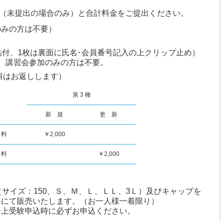
（未提出の場合のみ）と合計料金をご提出ください。
のみの方は不要）
貼付、1枚は裏面に氏名･会員番号記入の上クリップ止め）
、講習会参加のみの方は不要。
料はお返しします）
第 3 種
新 規
更 新
 料
￥2,000
 料
￥2,000
（サイズ：150、Ｓ、Ｍ、Ｌ、ＬＬ、3Ｌ）及びキャップを
格にて販売いたします。（お一人様一着限り）
合上受験申込時に必ずお申込ください。