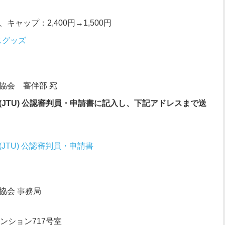
、キャップ：2,400円→1,500円
スグッズ
協会 審伴部 宛
JTU) 公認審判員・申請書に
記入し、
下記アドレスまで送
JTU) 公認審判員・申請書
協会 事務局
マンション717号室