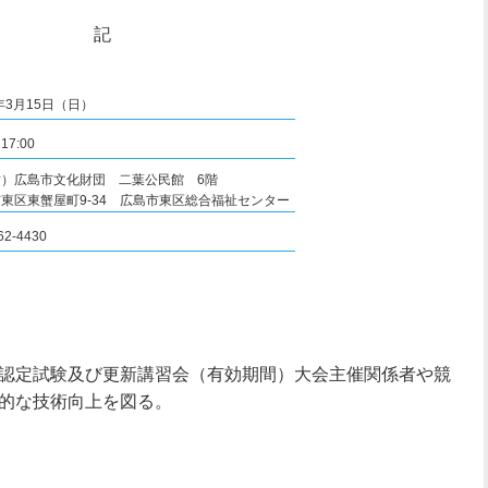
記
0年3月15日（日）
17:00
）広島市文化財団 二葉公民館 6階
東区東蟹屋町9-34 広島市東区総合福祉センター
62-4430
認定試験及び更新講習会（有効期間）大会主催関係者や競
的な技術向上を図る。