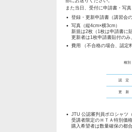
部にお送りください。
また当日、受付に申請書・写真
登録・更新申請書（講習会
写真（縦4cm×横3cm）
新規は2枚（1枚は申請書に
更新者は1枚申請書貼付のみ
費用 （不合格の場合、認定
種別
認 定
更 新
JTU 公認審判員ポロシャツ
受講者限定のＨＴＡ特別価
購入希望者は数量確保の都