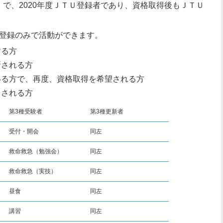
時点）で、2020年度ＪＴＵ登録者であり、資格取得後もＪＴＵ
登録のみで活動ができます。
する方
新される方
いる方で、再度、資格取得を希望される方
をされる方
第3種受験者
第3種更新者
受付・開会
同左
救命救急（勉強会）
同左
救命救急（実技）
同左
昼食
同左
講習
同左