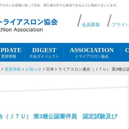
アスロンを皆様に知って頂き、初心者の方でも参加できるように努めてまいります。
会員募集
プライ
DIGEST
UPDATE
ASSOCIATION
C
大会ダイジェスト
更新情報
トライアスロン協会
>
更新情報
>
お知らせ
>
日本トライアスロン連合（ＪＴＵ） 第3種公
合（ＪＴＵ） 第3種公認審伴員 認定試験及び