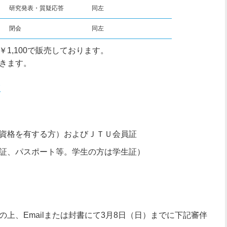
研究発表・質疑応答
同左
閉会
同左
1,100で販売しております。
きます。
版
資格を有する方）およびＪＴＵ会員証
証、パスポート等。学生の方は学生証）
上、Emailまたは封書にて3月8日（日）までに下記審伴