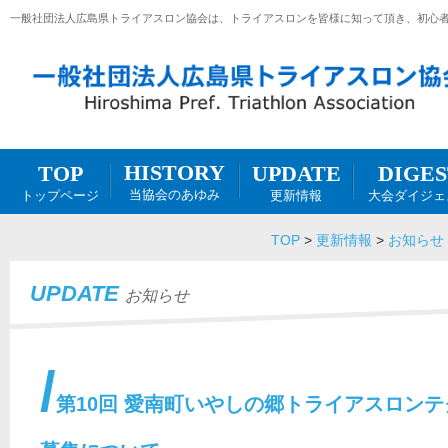
一般社団法人広島県トライアスロン協会は、トライアスロンを皆様に知って頂き、初心
HISTORY
DIGES
UPDATE
TOP
当協会のあゆみ
大会ダイジェ
更新情報
トップページ
TOP
>
更新情報
>
お知らせ
UPDATE
お知らせ
第10回 愛南町いやしの郷トライアスロン