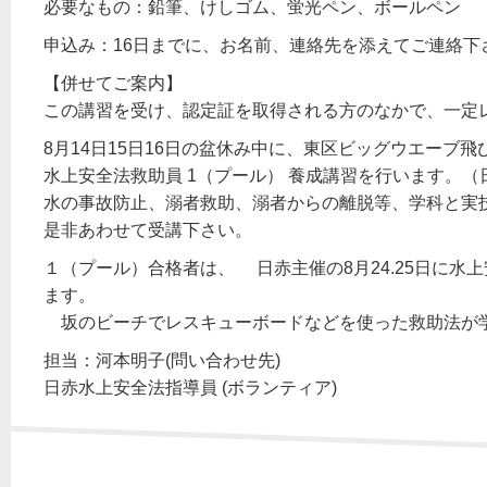
必要なもの：鉛筆、けしゴム、蛍光ペン、ボールペン
申込み：16日までに、お名前、連絡先を添えてご連絡下
【併せてご案内】
この講習を受け、認定証を取得される方のなかで、一定
8月14日15日16日の盆休み中に、東区ビッグウエーブ
水上安全法救助員 1（プール） 養成講習を行います。
水の事故防止、溺者救助、溺者からの離脱等、学科と実
是非あわせて受講下さい。
１（プール）合格者は、 日赤主催の8月24.25日に水
ます。
坂のビーチでレスキューボードなどを使った救助法が
担当：河本明子(問い合わせ先)
日赤水上安全法指導員 (ボランティア)