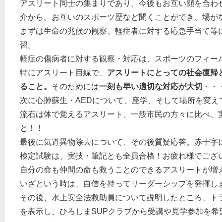
アスリート同士の集まりであり、今後もお互い顔を合わ
介から。お互いのスポーツ歴など聞くことができ、場が
まずは生命の兆候の観察、軽症者に対する応急手当て等に
習。
軽症の傷病者に対する観察・対応は、スポーツのフィー
特にアスリート目線で、
アスリートにとっての社会復帰
ること。
そのためには
一刻も早い適切な対応が大切
・・
次に心肺蘇生・AEDについて、座学、そして場所を変え
流石は体で覚えるアスリート、一般市民の方々に比べ、
と！！
最後に気道異物除去について、その後質疑応答。赤十字
検定試験は、実技・筆記とも全員合格！お疲れ様でござ
自分の命も仲間の命も救うことのできるアスリートが増
いざという時は、自信を持ってリーダーシップを発揮し
その後、水上安全法救助員について説明したところ、ト
を表示し、ひろしまSUPクラブから受講や見学参加を希