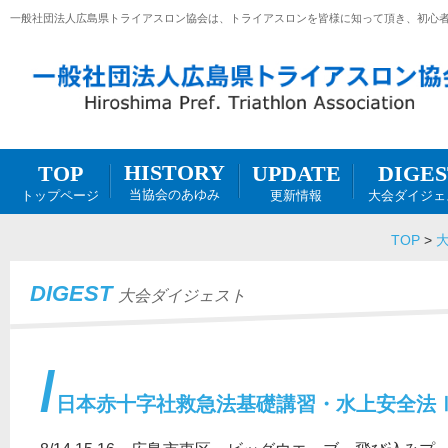
一般社団法人広島県トライアスロン協会は、トライアスロンを皆様に知って頂き、初心
HISTORY
DIGES
UPDATE
TOP
当協会のあゆみ
大会ダイジェ
更新情報
トップページ
TOP
>
DIGEST
大会ダイジェスト
日本赤十字社救急法基礎講習・水上安全法