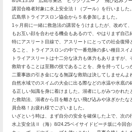
8/14.15.16 広島市東区 ビッグウエーブ 飛び込み
講習合格者対象に水上安全法Ⅰ（プール）を行いました
広島県トライアスロン協会から５名参加しました。
1ヶ月前に一緒に救急法の講習をうけましたが、改めて
もお互い顔を合わせる機会もあるので、やはりまず自己
特にアスリート目線で、アスリートにとっての社会復帰
ること、トライアスロンの中で一番危険の多い種目スイ
トライアスリートは十二分な泳力も体力もありますが、
救助することは至難の技であることを、身を持ってしっ
二重事故の引き金になる無謀な救助は決してしませんよ
自然水域でのスイムの大会に出る際などの水温や水底の
る正しい知識を身に着けました。溺者にしがみつかれた
た救助法、溺者から目を離さない飛び込みや泳ぎかたな
員合格！お疲れ様でございました。
いざという時は、まず自分の安全を確保した上で、次の
水上安全法Ⅱ（海）8/24.25ベイサイドビーチ坂に今